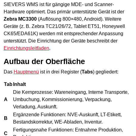
SIEVERS WMS ist für gängige MDE- und Scanner-
Hardware optimiert. Das primär unterstützte Gerät ist der
Zebra MC3300
(Auflösung 800×480, Android). Weitere
Geräte (z. B. Zebra TC21/26/72, Tablet ET51, Honeywell
CK65/EDA61K) werden mit entsprechender Anpassung
unterstützt. Die Einrichtung der Geräte beschreibt der
Einrichtungsleitfaden
.
Aufbau der Oberfläche
Das
Hauptmenü
ist in drei Register (
Tabs
) gegliedert:
Tab
Inhalt
Die Kernprozesse:
Wareneingang
, Interne Transporte,
A
Umbuchung, Kommissionierung, Verpackung,
Verladung, Auskunft.
Ergänzende Funktionen: NVE-Auskunft, LT-Etikett,
B
Bestandskorrektur, WE-Abladen, Inventur.
Fertigungsnahe Funktionen: Entnahme Produktion,
C