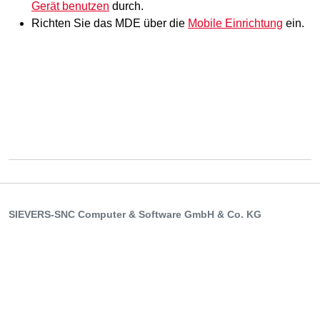
Gerät benutzen
durch.
Richten Sie das MDE über die
Mobile Einrichtung
ein.
SIEVERS-SNC Computer & Software GmbH & Co. KG
Hans-Wunderlich-Str. 8, 49078 Osnabrück
T
+49 541 9493-0
| F +49 541 9493-250
E
info@sievers-group.com
Kontaktformular
© SIEVERS-GROUP
Impressum
Datenschutzerklärung