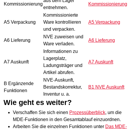
aus dem Lager
Kommissionierung
Kommissionierung
entnehmen.
Kommissionierte
A5 Verpackung
Ware kontrollieren
A5 Verpackung
und verpacken.
NVE zuweisen und
A6
Lieferung
A6 Lieferung
Ware verladen.
Informationen zu
Lagerplatz
,
A7 Auskunft
A7 Auskunft
Ladungsträger
und
Artikel abrufen.
NVE-Auskunft,
B Ergänzende
Bestandskorrektur,
B1 NVE Auskunft
Funktionen
Inventur u. a.
Wie geht es weiter?
Verschaffen Sie sich einen
Prozessüberblick
, um die
MDE-Funktionen in den Gesamtablauf einzuordnen.
Arbeiten Sie die einzelnen Funktionen unter
Das MDE-