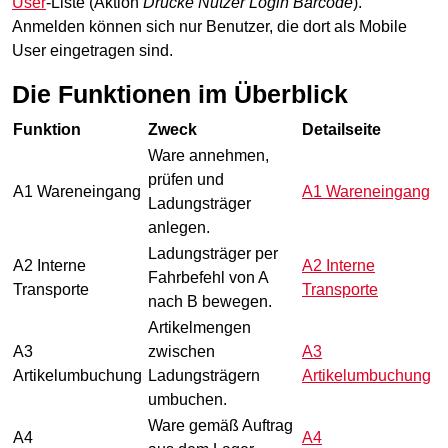
User
-Liste (Aktion
Drucke Nutzer Login
Barcode
).
Anmelden können sich nur Benutzer, die dort als Mobile
User eingetragen sind.
Die Funktionen im Überblick
Funktion
Zweck
Detailseite
Ware annehmen,
prüfen und
A1
Wareneingang
A1 Wareneingang
Ladungsträger
anlegen.
Ladungsträger
per
A2 Interne
A2 Interne
Fahrbefehl von A
Transporte
Transporte
nach B bewegen.
Artikelmengen
A3
zwischen
A3
Artikelumbuchung
Ladungsträgern
Artikelumbuchung
umbuchen.
Ware gemäß Auftrag
A4
A4